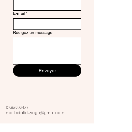
E-mail
*
Rédigez un message
Envoyer
07.85.01.64.77
marinefaitduyoga@gmail.com