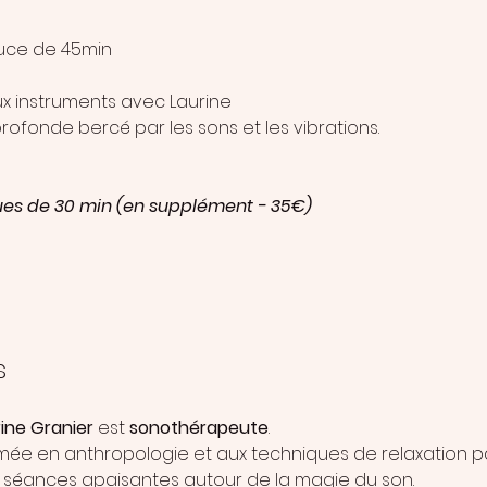
uce de 45min
x instruments avec Laurine
rofonde bercé par les sons et les vibrations.
es de 30 min (en supplément - 35€)
s
ine Granier 
est 
sonothérapeute
.
mée en anthropologie et aux techniques de relaxation par
 séances apaisantes autour de la magie du son.