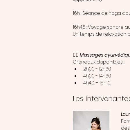
16h : Séance de Yoga do
16h45 : Voyage sonore au
Un temps de relaxation p
💆‍♀️ 
Massages ayurvédiqu
Créneaux disponibles :
12h00 - 12h30
14h00 - 14h30
14h40 – 15h10
Les intervenante
Laur
For
des