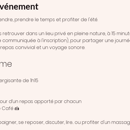
'événement
dre, prendre le temps et profiter de l'été.
etrouver dans un lieu privé en pleine nature, à 15 minut
 communiquée à l'inscription), pour partager une journé
n repas convivial et un voyage sonore.
mme
ergisante de 1h15
our d’un repas apporté par chacun
 Café 🍰 
baigner, se reposer, discuter, lire... ou profiter d'un mass