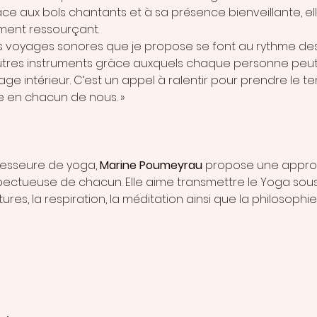
âce aux bols chantants et à sa présence bienveillante, el
ent ressourçant.
es voyages sonores que je propose se font au rythme des 
utres instruments grâce auxquels chaque personne peut 
ge intérieur. C’est un appel à ralentir pour prendre le t
se en chacun de nous. »
fesseure de yoga, 
Marine Poumeyrau
 propose une appro
ectueuse de chacun. Elle aime transmettre le Yoga sous 
ures, la respiration, la méditation ainsi que la philosophie