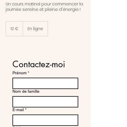
Un cours matinal pour commencer la
journée serein.e et plein.e d'énergie !
12
euros
12 €
En ligne
Contactez-moi
Prénom
*
Nom de famille
E-mail
*