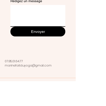
Rédigez un message
Envoyer
07.85.01.64.77
marinefaitduyoga@gmail.com
Auxerre, France